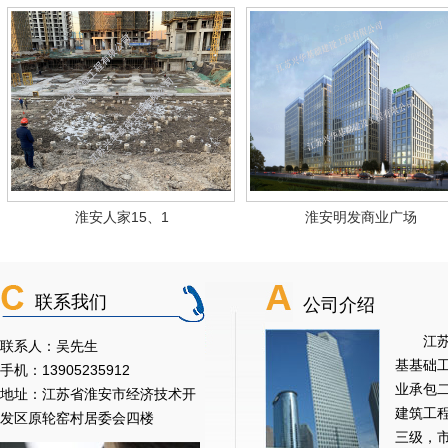
淮安人家15、1
淮安明发商业广场
联系我们
公司介绍
江苏兴
联系人：吴先生
基基础
手机：13905235912
业承包
地址：江苏省淮安市经济技术开
建筑工
发区原轮窑村居委会四楼
三级，