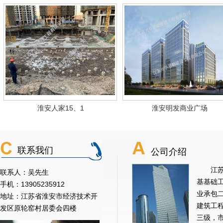
淮安人家15、1
淮安明发商业广场
联系我们
公司介绍
江苏兴
联系人：吴先生
基基础
手机：13905235912
业承包
地址：江苏省淮安市经济技术开
建筑工
发区原轮窑村居委会四楼
三级，