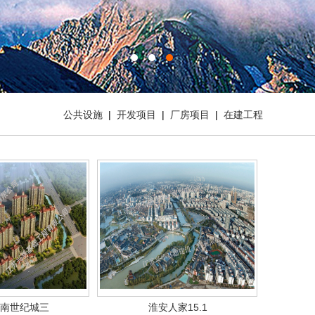
公共设施
|
开发项目
|
厂房项目
|
在建工程
南世纪城三
淮安人家15.1