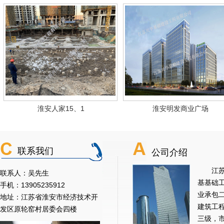
淮安人家15、1
淮安明发商业广场
联系我们
公司介绍
江苏兴
联系人：吴先生
基基础
手机：13905235912
业承包
地址：江苏省淮安市经济技术开
建筑工
发区原轮窑村居委会四楼
三级，