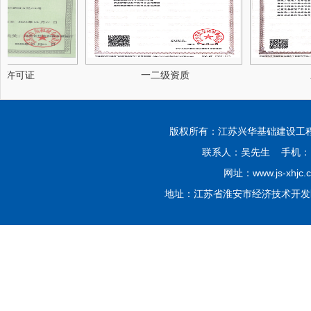
许可证
一二级资质
三
版权所有：江苏兴华基础建设工程有限公司 Co
联系人：吴先生 手机：139
网址：www.js-xhjc.
地址：江苏省淮安市经济技术开