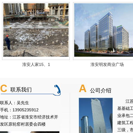
淮安人家15、1
淮安明发商业广场
联系我们
公司介绍
江苏兴
联系人：吴先生
基基础
手机：13905235912
业承包
地址：江苏省淮安市经济技术开
建筑工
发区原轮窑村居委会四楼
三级，