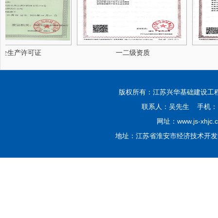
生产许可证
一二级资质
版权所有：江苏兴华基础建设工程有限公司 Co
联系人：吴先生 手机：139
网址：www.js-xhjc.
地址：江苏省淮安市经济技术开