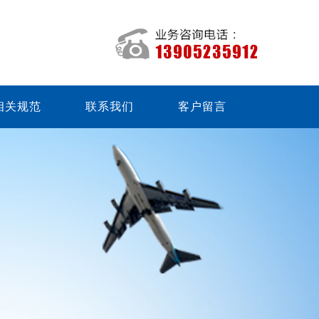
相关规范
联系我们
客户留言