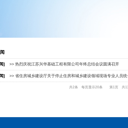
闻
闻]
>> 热烈庆祝江苏兴华基础工程有限公司年终总结会议圆满召开
闻]
>> 省住房城乡建设厅关于停止住房和城乡建设领域现场专业人员
共2条 每页显示20条 第1页 共