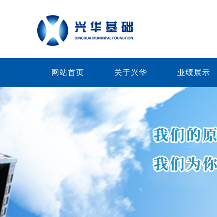
网站首页
关于兴华
业绩展示